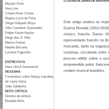
Myriam Ávila
Vera Lins
Cilaine Alves Cunha
Regina Lúcia de Faria
Este artigo analisa os imp
Sérgio Delgado Moya
Guerra Mundial (1914-1918)
Júlio Castañon Guimarães
Felipe Xavier Aquino
músico francês Darius Mi
Diego dos S. Reis
representante francês no Br
Marcio Freitas
marcante, tanto na organiz
Natalia Brizuela
construiu, circulando entre 
Luciana Fagundes
procura refletir sobre o u
ENTREVISTA
empreendida pelos francese
Hans Ulrich Gumbrecht
cenário musical brasileiro.
RESENHA
Comentário sobre Dança macabra,
de Laura Samy
João Saldanha
NOTA CRÍTICA
Destino de pintura
Ronaldo Brito