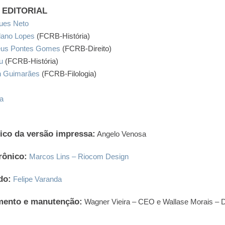
EDITORIAL
ues Neto
lano Lopes
(FCRB-História)
eus Pontes Gomes
(FCRB-Direito)
u
(FCRB-História)
n Guimarães
(FCRB-Filologia)
a
fico da versão impressa:
Angelo Venosa
rônico:
Marcos Lins – Riocom Design
do:
Felipe Varanda
mento e manutenção:
Wagner Vieira – CEO e Wallase Morais – D