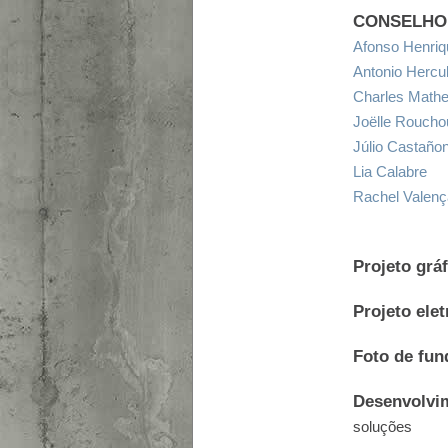
CONSELHO 
Afonso Henriq
Antonio Hercu
Charles Math
Joëlle Roucho
Júlio Castaño
Lia Calabre
Rachel Valenç
Projeto grá
Projeto elet
Foto de fun
Desenvolvi
soluções